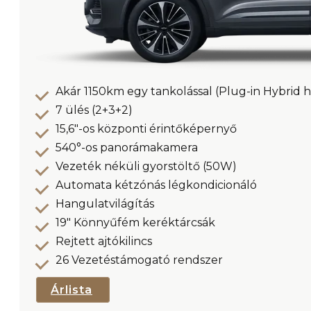
Akár 1150km egy tankolással (Plug-in Hybrid h
7 ülés (2+3+2)
15,6″-os központi érintőképernyő
540°-os panorámakamera
Vezeték néküli gyorstöltő (50W)
Automata kétzónás légkondicionáló
Hangulatvilágítás
19″ Könnyűfém keréktárcsák
Rejtett ajtókilincs
26 Vezetéstámogató rendszer
Árlista