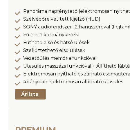
Panoráma napfénytető (elektromosan nyithat
Szélvédőre vetített kijelző (HUD)
SONY audiorendszer 12 hangszóróval (Fejtáml
Fűthető kormánykerék
Fűthető első és hátsó ülések
Szellőztethető első ülések
Vezetőülés memória funkcióval
Utasülés masszázs funkcióval + Állítható lábt
Elektromosan nyitható és zárható csomagtéra
4 irányban elektromosan állítható utasülés
Árlista
PREMIUM